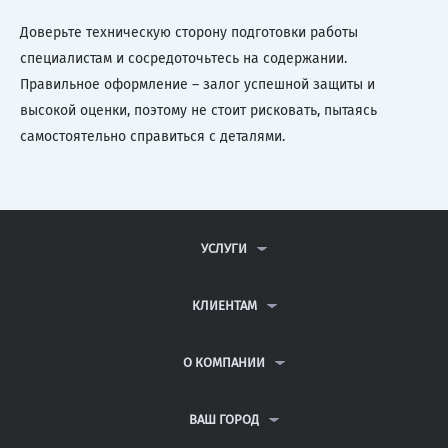
Доверьте техническую сторону подготовки работы
специалистам и сосредоточьтесь на содержании.
Правильное оформление – залог успешной защиты и
высокой оценки, поэтому не стоит рисковать, пытаясь
самостоятельно справиться с деталями.
УСЛУГИ
КОНТРОЛЬНЫЕ РАБОТЫ
ДИПЛОМНЫЕ РАБОТЫ
КЛИЕНТАМ
КУРСОВЫЕ РАБОТЫ
АНТИПЛАГИАТ
РЕФЕРАТЫ
ВОПРОСЫ И ОТВЕТЫ
О КОМПАНИИ
ВСЕ УСЛУГИ
ПУБЛИЧНАЯ ОФЕРТА
О КОМПАНИИ
ПОЛИТИКА КОНФИДЕНЦИАЛЬНОСТИ
КОНТАКТЫ
ВАШ ГОРОД
АВТОРАМ
МОСКВА