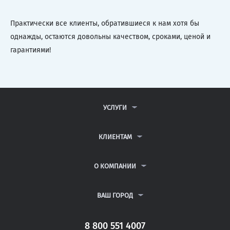
Практически все клиенты, обратившиеся к нам хотя бы
однажды, остаются довольны качеством, сроками, ценой и
гарантиями!
УСЛУГИ
КОНТРОЛЬНЫЕ РАБОТЫ
ДИПЛОМНЫЕ РАБОТЫ
КЛИЕНТАМ
КУРСОВЫЕ РАБОТЫ
АНТИПЛАГИАТ
РЕФЕРАТЫ
ВОПРОСЫ И ОТВЕТЫ
О КОМПАНИИ
ВСЕ УСЛУГИ
ПУБЛИЧНАЯ ОФЕРТА
О КОМПАНИИ
ПОЛИТИКА КОНФИДЕНЦИАЛЬНОСТИ
КОНТАКТЫ
ВАШ ГОРОД
АВТОРАМ
МОСКВА
САНКТ-ПЕТЕРБУРГ
8 800 551 4007