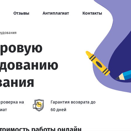
Отзывы
Антиплагиат
Контакты
рудования
тровую
едованию
вания
проверка на
Гарантия возврата до
иат
60 дней
стоимость работы онлайн