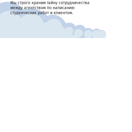
Мы строго храним тайну сотрудничества
между агентством по написанию
студенческих работ и клиентом.