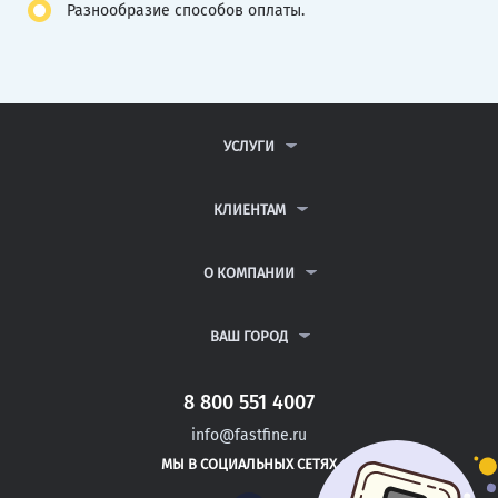
Разнообразие способов оплаты.
УСЛУГИ
КОНТРОЛЬНЫЕ РАБОТЫ
ДИПЛОМНЫЕ РАБОТЫ
КЛИЕНТАМ
КУРСОВЫЕ РАБОТЫ
АНТИПЛАГИАТ
РЕФЕРАТЫ
ВОПРОСЫ И ОТВЕТЫ
О КОМПАНИИ
ВСЕ УСЛУГИ
ПУБЛИЧНАЯ ОФЕРТА
О КОМПАНИИ
ПОЛИТИКА КОНФИДЕНЦИАЛЬНОСТИ
КОНТАКТЫ
ВАШ ГОРОД
АВТОРАМ
МОСКВА
САНКТ-ПЕТЕРБУРГ
8 800 551 4007
ГОРЯЧИЙ КЛЮЧ
info@fastfine.ru
ТРЕХГОРНЫЙ
МЫ В СОЦИАЛЬНЫХ СЕТЯХ
САТКА