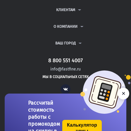
КОНТРОЛЬНЫЕ РАБОТЫ
ДИПЛОМНЫЕ РАБОТЫ
КЛИЕНТАМ
КУРСОВЫЕ РАБОТЫ
АНТИПЛАГИАТ
РЕФЕРАТЫ
ВОПРОСЫ И ОТВЕТЫ
О КОМПАНИИ
ВСЕ УСЛУГИ
ПУБЛИЧНАЯ ОФЕРТА
О КОМПАНИИ
ПОЛИТИКА КОНФИДЕНЦИАЛЬНОСТИ
КОНТАКТЫ
ВАШ ГОРОД
АВТОРАМ
МОСКВА
САНКТ-ПЕТЕРБУРГ
8 800 551 4007
ГОРЯЧИЙ КЛЮЧ
info@fastfine.ru
ТРЕХГОРНЫЙ
МЫ В СОЦИАЛЬНЫХ СЕТЯХ
САТКА
Vk
×
Рассчитай
стоимость
работы с
промокодом
Калькулятор
цены