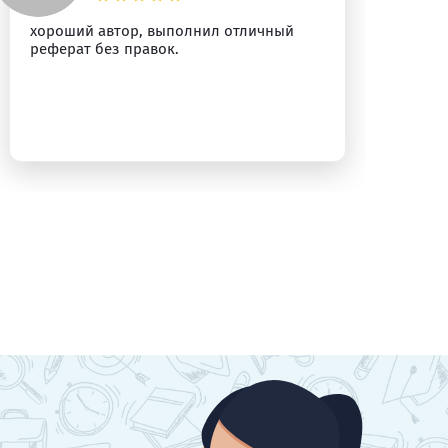
хороший автор, выполнил отличный
Пр
реферат без правок.
Ре
ра
бы