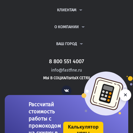
КОНТРОЛЬНЫЕ РАБОТЫ
ДИПЛОМНЫЕ РАБОТЫ
КЛИЕНТАМ
КУРСОВЫЕ РАБОТЫ
АНТИПЛАГИАТ
РЕФЕРАТЫ
ВОПРОСЫ И ОТВЕТЫ
О КОМПАНИИ
ВСЕ УСЛУГИ
ПУБЛИЧНАЯ ОФЕРТА
О КОМПАНИИ
ПОЛИТИКА КОНФИДЕНЦИАЛЬНОСТИ
КОНТАКТЫ
ВАШ ГОРОД
АВТОРАМ
МОСКВА
САНКТ-ПЕТЕРБУРГ
8 800 551 4007
ГОРЯЧИЙ КЛЮЧ
info@fastfine.ru
ТРЕХГОРНЫЙ
МЫ В СОЦИАЛЬНЫХ СЕТЯХ
САТКА
Vk
×
Рассчитай
стоимость
работы с
промокодом
Калькулятор
цены