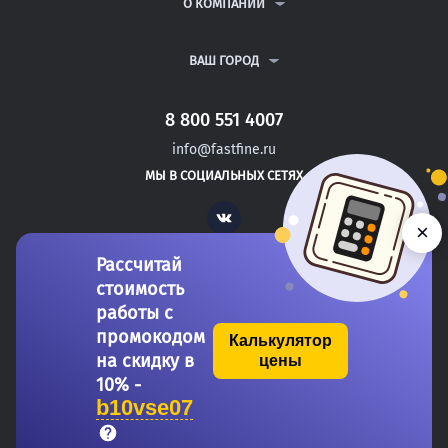
ВОПРОСЫ И ОТВЕТЫ
О КОМПАНИИ
ВСЕ УСЛУГИ
ПУБЛИЧНАЯ ОФЕРТА
О КОМПАНИИ
ПОЛИТИКА КОНФИДЕНЦИАЛЬНОСТИ
КОНТАКТЫ
ВАШ ГОРОД
АВТОРАМ
МОСКВА
САНКТ-ПЕТЕРБУРГ
8 800 551 4007
ГОРЯЧИЙ КЛЮЧ
info@fastfine.ru
ТРЕХГОРНЫЙ
МЫ В СОЦИАЛЬНЫХ СЕТЯХ
САТКА
Vk
×
Рассчитай
стоимость
работы с
промокодом
Калькулятор
на скидку в
цены
Copyright 2011-2026 FastFine.ru
10% -
b10vse07
Общество с ограниченной ответственностью «Форстад» ОГРН: 1137746693457 ИНН/КПП: