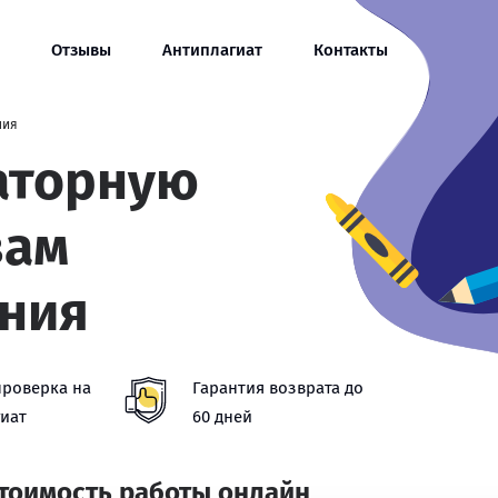
Отзывы
Антиплагиат
Контакты
ния
аторную
вам
ния
проверка на
Гарантия возврата до
иат
60 дней
стоимость работы онлайн