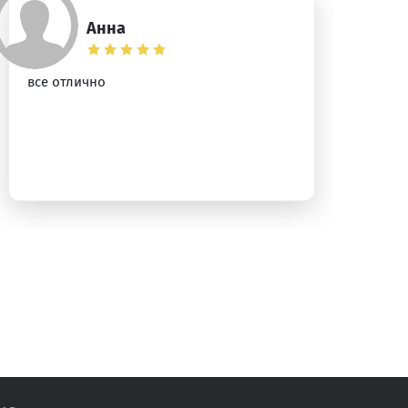
Анна
все отлично
Хо
пр