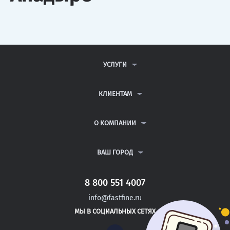
УСЛУГИ
КОНТРОЛЬНЫЕ РАБОТЫ
ДИПЛОМНЫЕ РАБОТЫ
КЛИЕНТАМ
КУРСОВЫЕ РАБОТЫ
АНТИПЛАГИАТ
РЕФЕРАТЫ
ВОПРОСЫ И ОТВЕТЫ
О КОМПАНИИ
ВСЕ УСЛУГИ
ПУБЛИЧНАЯ ОФЕРТА
О КОМПАНИИ
ПОЛИТИКА КОНФИДЕНЦИАЛЬНОСТИ
КОНТАКТЫ
ВАШ ГОРОД
АВТОРАМ
МОСКВА
САНКТ-ПЕТЕРБУРГ
8 800 551 4007
ГОРЯЧИЙ КЛЮЧ
info@fastfine.ru
ТРЕХГОРНЫЙ
МЫ В СОЦИАЛЬНЫХ СЕТЯХ
САТКА