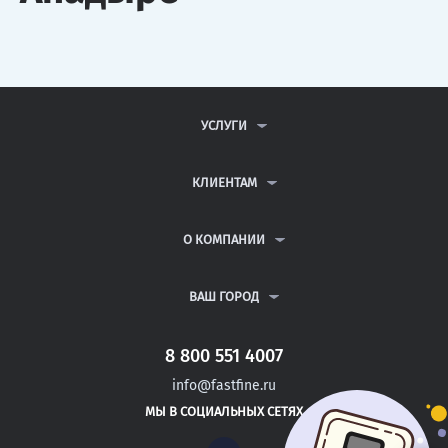
УСЛУГИ
КОНТРОЛЬНЫЕ РАБОТЫ
ДИПЛОМНЫЕ РАБОТЫ
КЛИЕНТАМ
КУРСОВЫЕ РАБОТЫ
АНТИПЛАГИАТ
РЕФЕРАТЫ
ВОПРОСЫ И ОТВЕТЫ
О КОМПАНИИ
ВСЕ УСЛУГИ
ПУБЛИЧНАЯ ОФЕРТА
О КОМПАНИИ
ПОЛИТИКА КОНФИДЕНЦИАЛЬНОСТИ
КОНТАКТЫ
ВАШ ГОРОД
АВТОРАМ
МОСКВА
САНКТ-ПЕТЕРБУРГ
8 800 551 4007
ГОРЯЧИЙ КЛЮЧ
info@fastfine.ru
ТРЕХГОРНЫЙ
МЫ В СОЦИАЛЬНЫХ СЕТЯХ
САТКА