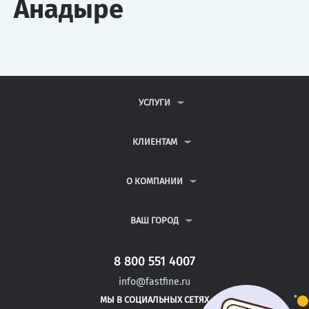
Анадыре
УСЛУГИ
КОНТРОЛЬНЫЕ РАБОТЫ
ДИПЛОМНЫЕ РАБОТЫ
КЛИЕНТАМ
КУРСОВЫЕ РАБОТЫ
АНТИПЛАГИАТ
РЕФЕРАТЫ
ВОПРОСЫ И ОТВЕТЫ
О КОМПАНИИ
ВСЕ УСЛУГИ
ПУБЛИЧНАЯ ОФЕРТА
О КОМПАНИИ
ПОЛИТИКА КОНФИДЕНЦИАЛЬНОСТИ
КОНТАКТЫ
ВАШ ГОРОД
АВТОРАМ
МОСКВА
САНКТ-ПЕТЕРБУРГ
8 800 551 4007
ГОРЯЧИЙ КЛЮЧ
info@fastfine.ru
ТРЕХГОРНЫЙ
МЫ В СОЦИАЛЬНЫХ СЕТЯХ