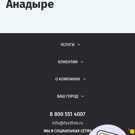
Анадыре
УСЛУГИ
КОНТРОЛЬНЫЕ РАБОТЫ
ДИПЛОМНЫЕ РАБОТЫ
КЛИЕНТАМ
КУРСОВЫЕ РАБОТЫ
АНТИПЛАГИАТ
РЕФЕРАТЫ
ВОПРОСЫ И ОТВЕТЫ
О КОМПАНИИ
ВСЕ УСЛУГИ
ПУБЛИЧНАЯ ОФЕРТА
О КОМПАНИИ
ПОЛИТИКА КОНФИДЕНЦИАЛЬНОСТИ
КОНТАКТЫ
ВАШ ГОРОД
АВТОРАМ
МОСКВА
САНКТ-ПЕТЕРБУРГ
8 800 551 4007
ГОРЯЧИЙ КЛЮЧ
info@fastfine.ru
ТРЕХГОРНЫЙ
МЫ В СОЦИАЛЬНЫХ СЕТЯХ